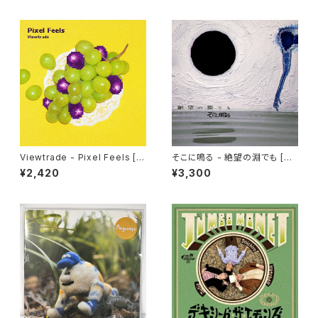
Viewtrade - Pixel Feels [C
そこに鳴る - 絶望の淵でも [C
D]
D]
¥2,420
¥3,300