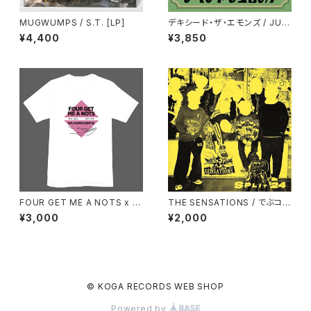
MUGWUMPS / S.T. [LP]
デキシード・ザ・エモンズ / JUM
BO MONET [CD+DVD]
¥4,400
¥3,850
FOUR GET ME A NOTS x M
THE SENSATIONS / でぶコー
UGWUMPS 20th ANNIV. T-
ネリアスEX 7inch Analog SP
¥3,000
¥2,000
Shirt
LIT
© KOGA RECORDS WEB SHOP
Powered by