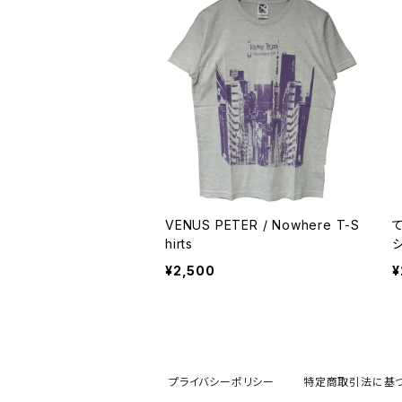
VENUS PETER / Nowhere T-S
て
hirts
¥2,500
¥
プライバシーポリシー
特定商取引法に基